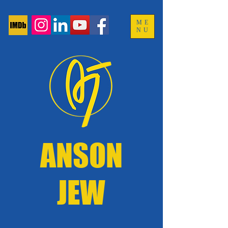
ME
NU
ANSON
JEW